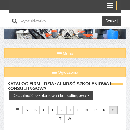
Menu
Szukaj
Menu
Ogłoszenia
KATALOG FIRM - DZIAŁALNOŚĆ SZKOLENIOWA I
KONSULTINGOWA
Działalność szkoleniowa i konsultingowa
A
B
C
E
G
I
L
N
P
R
S
T
W