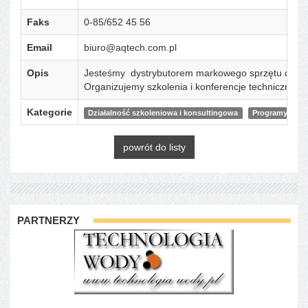
Faks
0-85/652 45 56
Email
biuro@aqtech.com.pl
Opis
Jesteśmy dystrybutorem markowego sprzętu dla branż
Organizujemy szkolenia i konferencje techniczne –
Kategorie
Działalność szkoleniowa i konsultingowa
Programy kom
powrót do listy
PARTNERZY