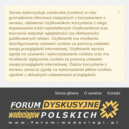
×
Serwis wykorzystuje ciasteczka (cookies) w celu:
gromadzenia informacji związanych z korzystaniem z
serwisu, ułatwienia Użytkownikom korzystania z niego,
dopasowania treści wyświetlanych Użytkownikowi oraz
tworzenia statystyk oglądalności czy efektywności
publikowanych reklam. Użytkownik ma możliwość
skonfigurowania ustawień cookies za pomocą ustawień
swojej przeglądarki internetowej. Użytkownik wyraża
zgodę na używanie i wykorzystywanie cookies oraz ma
możliwość wyłączenia cookies za pomocą ustawień
swojej przeglądarki internetowej. Dalsze korzystanie z
serwisu oznacza zgodę na wykorzystanie plików cookies,
zgodnie z aktualnymi ustawieniami przeglądarki.
Strona główna
O serwisie
Kontakt