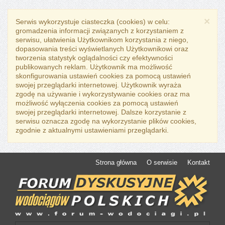
×
Serwis wykorzystuje ciasteczka (cookies) w celu:
gromadzenia informacji związanych z korzystaniem z
serwisu, ułatwienia Użytkownikom korzystania z niego,
dopasowania treści wyświetlanych Użytkownikowi oraz
tworzenia statystyk oglądalności czy efektywności
publikowanych reklam. Użytkownik ma możliwość
skonfigurowania ustawień cookies za pomocą ustawień
swojej przeglądarki internetowej. Użytkownik wyraża
zgodę na używanie i wykorzystywanie cookies oraz ma
możliwość wyłączenia cookies za pomocą ustawień
swojej przeglądarki internetowej. Dalsze korzystanie z
serwisu oznacza zgodę na wykorzystanie plików cookies,
zgodnie z aktualnymi ustawieniami przeglądarki.
Strona główna
O serwisie
Kontakt