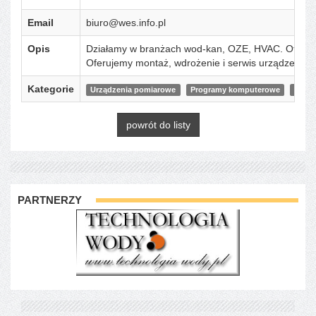
Email
biuro@wes.info.pl
Opis
Działamy w branżach wod-kan, OZE, HVAC. Oferujem
Oferujemy montaż, wdrożenie i serwis urządzeń. W
Kategorie
Urządzenia pomiarowe
Programy komputerowe
Dział
powrót do listy
PARTNERZY