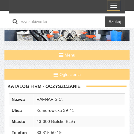
Menu
Szukaj
Menu
Ogłoszenia
KATALOG FIRM - OCZYSZCZANIE
Nazwa
RAFNAR S.C.
Ulica
Komorowicka 39-41
Miasto
43-300 Bielsko Biała
Telefon
33 815 50 19