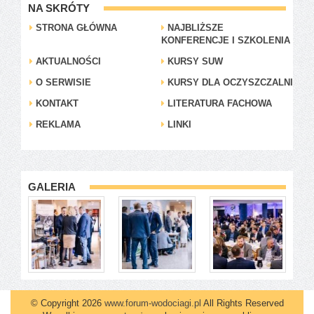
NA SKRÓTY
STRONA GŁÓWNA
NAJBLIŻSZE
KONFERENCJE I SZKOLENIA
AKTUALNOŚCI
KURSY SUW
O SERWISIE
KURSY DLA OCZYSZCZALNI
KONTAKT
LITERATURA FACHOWA
REKLAMA
LINKI
GALERIA
© Copyright 2026
www.forum-wodociagi.pl
All Rights Reserved