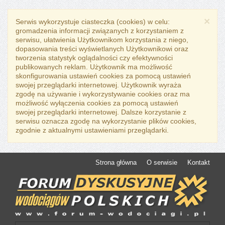
×
Serwis wykorzystuje ciasteczka (cookies) w celu:
gromadzenia informacji związanych z korzystaniem z
serwisu, ułatwienia Użytkownikom korzystania z niego,
dopasowania treści wyświetlanych Użytkownikowi oraz
tworzenia statystyk oglądalności czy efektywności
publikowanych reklam. Użytkownik ma możliwość
skonfigurowania ustawień cookies za pomocą ustawień
swojej przeglądarki internetowej. Użytkownik wyraża
zgodę na używanie i wykorzystywanie cookies oraz ma
możliwość wyłączenia cookies za pomocą ustawień
swojej przeglądarki internetowej. Dalsze korzystanie z
serwisu oznacza zgodę na wykorzystanie plików cookies,
zgodnie z aktualnymi ustawieniami przeglądarki.
Strona główna
O serwisie
Kontakt