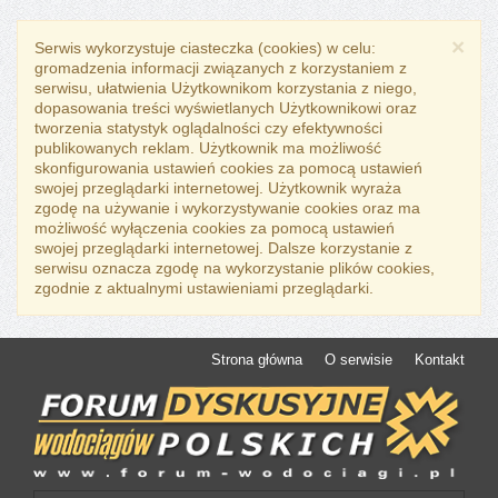
×
Serwis wykorzystuje ciasteczka (cookies) w celu:
gromadzenia informacji związanych z korzystaniem z
serwisu, ułatwienia Użytkownikom korzystania z niego,
dopasowania treści wyświetlanych Użytkownikowi oraz
tworzenia statystyk oglądalności czy efektywności
publikowanych reklam. Użytkownik ma możliwość
skonfigurowania ustawień cookies za pomocą ustawień
swojej przeglądarki internetowej. Użytkownik wyraża
zgodę na używanie i wykorzystywanie cookies oraz ma
możliwość wyłączenia cookies za pomocą ustawień
swojej przeglądarki internetowej. Dalsze korzystanie z
serwisu oznacza zgodę na wykorzystanie plików cookies,
zgodnie z aktualnymi ustawieniami przeglądarki.
Strona główna
O serwisie
Kontakt