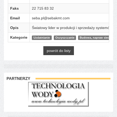
Faks
22 715 83 32
Email
seba.pl@sebakmt.com
Opis
Światowy lider w produkcji i sprzedaży systemów mo
Kategorie
Uzdatnianie
Oczyszczanie
Budowa, napraw sieci wod-
powrót do listy
PARTNERZY