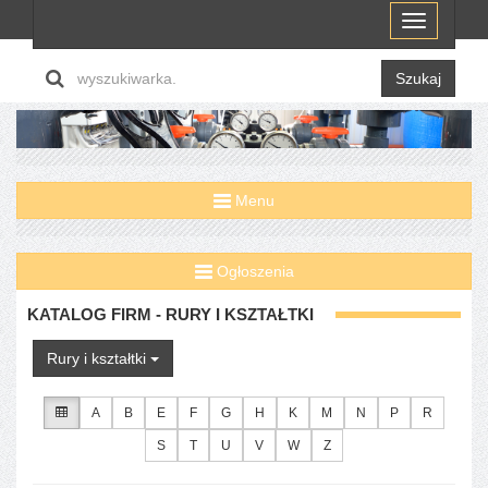
Menu
Szukaj
Menu
Ogłoszenia
KATALOG FIRM - RURY I KSZTAŁTKI
Rury i kształtki
A
B
E
F
G
H
K
M
N
P
R
S
T
U
V
W
Z