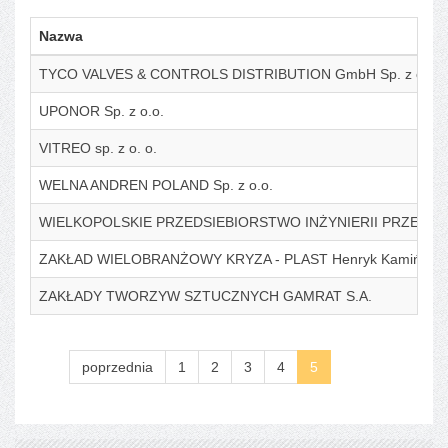
Nazwa
TYCO VALVES & CONTROLS DISTRIBUTION GmbH Sp. z o.o. Prz
UPONOR Sp. z o.o.
VITREO sp. z o. o.
WELNA ANDREN POLAND Sp. z o.o.
WIELKOPOLSKIE PRZEDSIEBIORSTWO INŻYNIERII PRZEMYS
ZAKŁAD WIELOBRANŻOWY KRYZA - PLAST Henryk Kamiński
ZAKŁADY TWORZYW SZTUCZNYCH GAMRAT S.A.
poprzednia
1
2
3
4
5