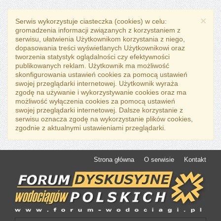
×
Serwis wykorzystuje ciasteczka (cookies) w celu:
gromadzenia informacji związanych z korzystaniem z
serwisu, ułatwienia Użytkownikom korzystania z niego,
dopasowania treści wyświetlanych Użytkownikowi oraz
tworzenia statystyk oglądalności czy efektywności
publikowanych reklam. Użytkownik ma możliwość
skonfigurowania ustawień cookies za pomocą ustawień
swojej przeglądarki internetowej. Użytkownik wyraża
zgodę na używanie i wykorzystywanie cookies oraz ma
możliwość wyłączenia cookies za pomocą ustawień
swojej przeglądarki internetowej. Dalsze korzystanie z
serwisu oznacza zgodę na wykorzystanie plików cookies,
zgodnie z aktualnymi ustawieniami przeglądarki.
Strona główna
O serwisie
Kontakt