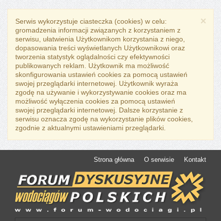
×
Serwis wykorzystuje ciasteczka (cookies) w celu:
gromadzenia informacji związanych z korzystaniem z
serwisu, ułatwienia Użytkownikom korzystania z niego,
dopasowania treści wyświetlanych Użytkownikowi oraz
tworzenia statystyk oglądalności czy efektywności
publikowanych reklam. Użytkownik ma możliwość
skonfigurowania ustawień cookies za pomocą ustawień
swojej przeglądarki internetowej. Użytkownik wyraża
zgodę na używanie i wykorzystywanie cookies oraz ma
możliwość wyłączenia cookies za pomocą ustawień
swojej przeglądarki internetowej. Dalsze korzystanie z
serwisu oznacza zgodę na wykorzystanie plików cookies,
zgodnie z aktualnymi ustawieniami przeglądarki.
Strona główna
O serwisie
Kontakt