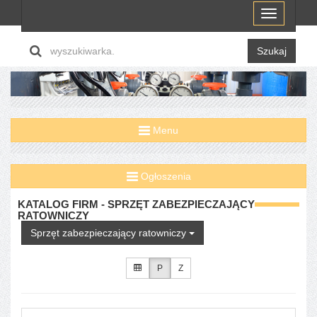
Menu
Szukaj
Menu
Ogłoszenia
KATALOG FIRM - SPRZĘT ZABEZPIECZAJĄCY
RATOWNICZY
Sprzęt zabezpieczający ratowniczy
P
Z