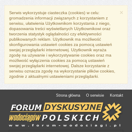
×
Serwis wykorzystuje ciasteczka (cookies) w celu:
gromadzenia informacji związanych z korzystaniem z
serwisu, ułatwienia Użytkownikom korzystania z niego,
dopasowania treści wyświetlanych Użytkownikowi oraz
tworzenia statystyk oglądalności czy efektywności
publikowanych reklam. Użytkownik ma możliwość
skonfigurowania ustawień cookies za pomocą ustawień
swojej przeglądarki internetowej. Użytkownik wyraża
zgodę na używanie i wykorzystywanie cookies oraz ma
możliwość wyłączenia cookies za pomocą ustawień
swojej przeglądarki internetowej. Dalsze korzystanie z
serwisu oznacza zgodę na wykorzystanie plików cookies,
zgodnie z aktualnymi ustawieniami przeglądarki.
Strona główna
O serwisie
Kontakt