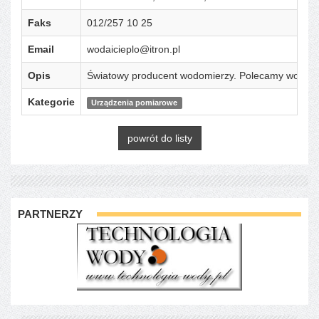
Faks
012/257 10 25
Email
wodaicieplo@itron.pl
Opis
Światowy producent wodomierzy. Polecamy wodomie
Kategorie
Urządzenia pomiarowe
powrót do listy
PARTNERZY