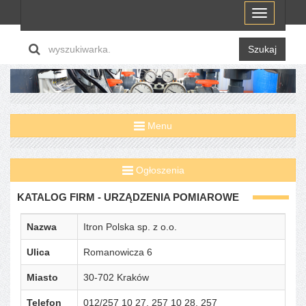
Menu
Szukaj
Menu
Ogłoszenia
KATALOG FIRM - URZĄDZENIA POMIAROWE
Nazwa
Itron Polska sp. z o.o.
Ulica
Romanowicza 6
Miasto
30-702 Kraków
Telefon
012/257 10 27, 257 10 28, 257