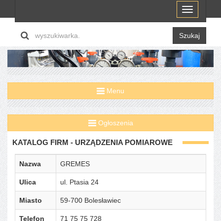
Menu
Szukaj
Menu
Ogłoszenia
KATALOG FIRM - URZĄDZENIA POMIAROWE
Nazwa
GREMES
Ulica
ul. Ptasia 24
Miasto
59-700 Bolesławiec
Telefon
71 75 75 728