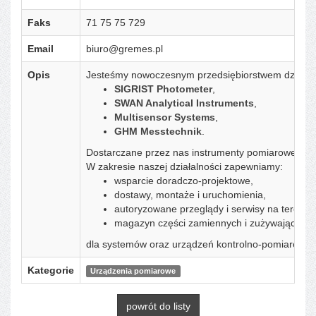
Faks
71 75 75 729
Email
biuro@gremes.pl
Opis
Jesteśmy nowoczesnym przedsiębiorstwem działający
SIGRIST Photometer
,
SWAN Analytical Instruments
,
Multisensor Systems
,
GHM Messtechnik
.
Dostarczane przez nas instrumenty pomiarowe stano
W zakresie naszej działalności zapewniamy:
wsparcie doradczo-projektowe,
dostawy, montaże i uruchomienia,
autoryzowane przeglądy i serwisy na terenie 
magazyn części zamiennych i zużywających s
dla systemów oraz urządzeń kontrolno-pomiarowyc
Kategorie
Urządzenia pomiarowe
powrót do listy