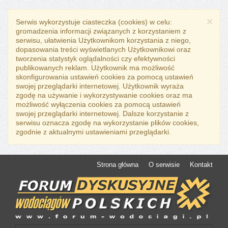
×
Serwis wykorzystuje ciasteczka (cookies) w celu:
gromadzenia informacji związanych z korzystaniem z
serwisu, ułatwienia Użytkownikom korzystania z niego,
dopasowania treści wyświetlanych Użytkownikowi oraz
tworzenia statystyk oglądalności czy efektywności
publikowanych reklam. Użytkownik ma możliwość
skonfigurowania ustawień cookies za pomocą ustawień
swojej przeglądarki internetowej. Użytkownik wyraża
zgodę na używanie i wykorzystywanie cookies oraz ma
możliwość wyłączenia cookies za pomocą ustawień
swojej przeglądarki internetowej. Dalsze korzystanie z
serwisu oznacza zgodę na wykorzystanie plików cookies,
zgodnie z aktualnymi ustawieniami przeglądarki.
Strona główna
O serwisie
Kontakt