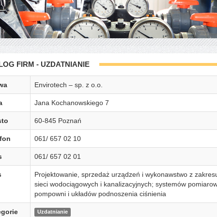
LOG FIRM - UZDATNIANIE
wa
Envirotech – sp. z o.o.
a
Jana Kochanowskiego 7
sto
60-845 Poznań
fon
061/ 657 02 10
s
061/ 657 02 01
s
Projektowanie, sprzedaż urządzeń i wykonawstwo z zakresu:
sieci wodociągowych i kanalizacyjnych; systemów pomiarowyc
pompowni i układów podnoszenia ciśnienia
gorie
Uzdatnianie