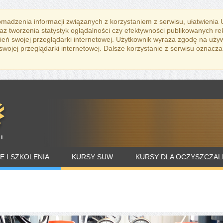
romadzenia informacji związanych z korzystaniem z serwisu, ułatwienia
az tworzenia statystyk oglądalności czy efektywności publikowanych r
eń swojej przeglądarki internetowej. Użytkownik wyraża zgodę na uży
ojej przeglądarki internetowej. Dalsze korzystanie z serwisu oznacza
E I SZKOLENIA
KURSY SUW
KURSY DLA OCZYSZCZAL