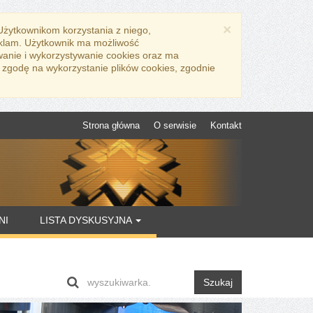
×
 Użytkownikom korzystania z niego,
eklam. Użytkownik ma możliwość
wanie i wykorzystywanie cookies oraz ma
 zgodę na wykorzystanie plików cookies, zgodnie
Strona główna
O serwisie
Kontakt
NI
LISTA DYSKUSYJNA
Szukaj