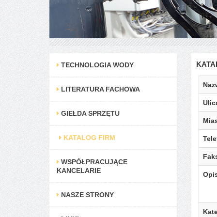
KATA
TECHNOLOGIA WODY
Naz
LITERATURA FACHOWA
Ulic
GIEŁDA SPRZĘTU
Mia
KATALOG FIRM
Tele
Fak
WSPÓŁPRACUJĄCE
KANCELARIE
Opi
NASZE STRONY
Kate