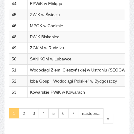
44
EPWiK w Elblągu
45
ZWiK w Świeciu
46
MPGK w Chełmie
48
PWiK Biskopiec
49
ZGKiM w Rudniku
50
SANIKOM w Lubawce
51
Wodociągi Ziemi Cieszyńskiej w Ustroniu (SEOGW)
52
Izba Gosp. "Wodociągi Polskie" w Bydgoszczy
53
Kowarskie PWiK w Kowarach
1
2
3
4
5
6
7
następna
»