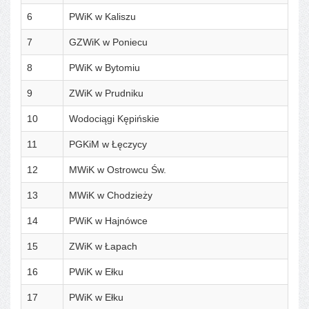
6
PWiK w Kaliszu
7
GZWiK w Poniecu
8
PWiK w Bytomiu
9
ZWiK w Prudniku
10
Wodociągi Kępińskie
11
PGKiM w Łęczycy
12
MWiK w Ostrowcu Św.
13
MWiK w Chodzieży
14
PWiK w Hajnówce
15
ZWiK w Łapach
16
PWiK w Ełku
17
PWiK w Ełku