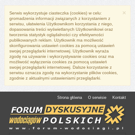
×
Serwis wykorzystuje ciasteczka (cookies) w celu:
gromadzenia informacji związanych z korzystaniem z
serwisu, ułatwienia Użytkownikom korzystania z niego,
dopasowania treści wyświetlanych Użytkownikowi oraz
tworzenia statystyk oglądalności czy efektywności
publikowanych reklam. Użytkownik ma możliwość
skonfigurowania ustawień cookies za pomocą ustawień
swojej przeglądarki internetowej. Użytkownik wyraża
zgodę na używanie i wykorzystywanie cookies oraz ma
możliwość wyłączenia cookies za pomocą ustawień
swojej przeglądarki internetowej. Dalsze korzystanie z
serwisu oznacza zgodę na wykorzystanie plików cookies,
zgodnie z aktualnymi ustawieniami przeglądarki.
Strona główna
O serwisie
Kontakt