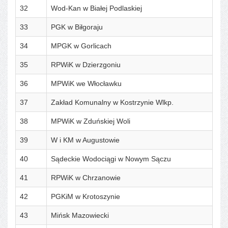
32
Wod-Kan w Białej Podlaskiej
33
PGK w Biłgoraju
34
MPGK w Gorlicach
35
RPWiK w Dzierzgoniu
36
MPWiK we Włocławku
37
Zakład Komunalny w Kostrzynie Wlkp.
38
MPWiK w Zduńskiej Woli
39
W i KM w Augustowie
40
Sądeckie Wodociągi w Nowym Sączu
41
RPWiK w Chrzanowie
42
PGKiM w Krotoszynie
43
Mińsk Mazowiecki