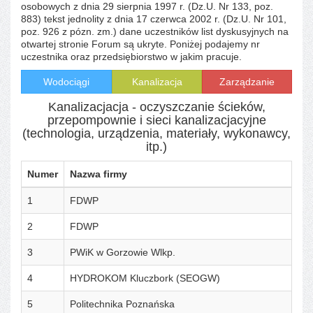
osobowych z dnia 29 sierpnia 1997 r. (Dz.U. Nr 133, poz.
883) tekst jednolity z dnia 17 czerwca 2002 r. (Dz.U. Nr 101,
poz. 926 z pózn. zm.) dane uczestników list dyskusyjnych na
otwartej stronie Forum są ukryte. Poniżej podajemy nr
uczestnika oraz przedsiębiorstwo w jakim pracuje.
Wodociągi
Kanalizacja
Zarządzanie
Kanalizacjacja - oczyszczanie ścieków,
przepompownie i sieci kanalizacjacyjne
(technologia, urządzenia, materiały, wykonawcy,
itp.)
Numer
Nazwa firmy
1
FDWP
2
FDWP
3
PWiK w Gorzowie Wlkp.
4
HYDROKOM Kluczbork (SEOGW)
5
Politechnika Poznańska