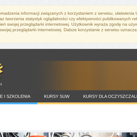
romadzenia informacji związanych z korzystaniem z serwisu, ułatwienia
az tworzenia statystyk oglądalności czy efektywności publikowanych r
eń swojej przeglądarki internetowej. Użytkownik wyraża zgodę na uży
ojej przeglądarki internetowej. Dalsze korzystanie z serwisu oznacza
E I SZKOLENIA
KURSY SUW
KURSY DLA OCZYSZCZAL