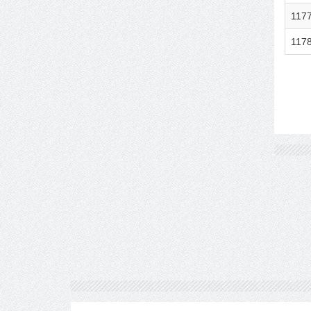
117
117