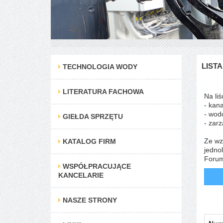
LIST
TECHNOLOGIA WODY
LITERATURA FACHOWA
Na liś
- kana
- wod
GIEŁDA SPRZĘTU
- zar
Ze wz
KATALOG FIRM
jednol
Forum
WSPÓŁPRACUJĄCE
KANCELARIE
NASZE STRONY