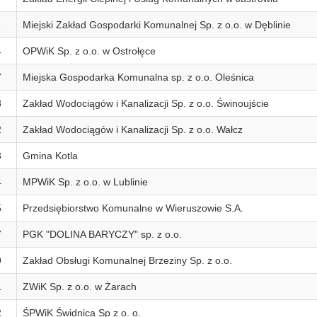
3
Miejski Zakład Gospodarki Komunalnej Sp. z o.o. w Dęblinie
4
OPWiK Sp. z o.o. w Ostrołęce
7
Miejska Gospodarka Komunalna sp. z o.o. Oleśnica
8
Zakład Wodociągów i Kanalizacji Sp. z o.o. Świnoujście
2
Zakład Wodociągów i Kanalizacji Sp. z o.o. Wałcz
3
Gmina Kotla
4
MPWiK Sp. z o.o. w Lublinie
5
Przedsiębiorstwo Komunalne w Wieruszowie S.A.
7
PGK "DOLINA BARYCZY" sp. z o.o.
9
Zakład Obsługi Komunalnej Brzeziny Sp. z o.o.
1
ZWiK Sp. z o.o. w Żarach
2
ŚPWiK Świdnica Sp z o. o.