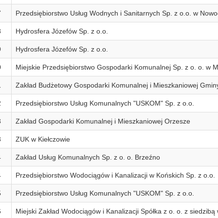
7
Przedsiębiorstwo Usług Wodnych i Sanitarnych Sp. z o.o. w Nowo
8
Hydrosfera Józefów Sp. z o.o.
9
Hydrosfera Józefów Sp. z o.o.
0
Miejskie Przedsiębiorstwo Gospodarki Komunalnej Sp. z o. o. w M
1
Zakład Budżetowy Gospodarki Komunalnej i Mieszkaniowej Gmin
2
Przedsiębiorstwo Usług Komunalnych "USKOM" Sp. z o.o.
3
Zakład Gospodarki Komunalnej i Mieszkaniowej Orzesze
3
ZUK w Kiełczowie
4
Zakład Usług Komunalnych Sp. z o. o. Brzeźno
4
Przedsiębiorstwo Wodociągów i Kanalizacji w Końskich Sp. z o.o.
5
Przedsiębiorstwo Usług Komunalnych "USKOM" Sp. z o.o.
6
Miejski Zakład Wodociągów i Kanalizacji Spółka z o. o. z siedzibą