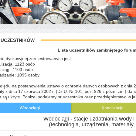
A UCZESTNIKÓW
Lista uczestników zamkniętego foru
cie dyskusyjnej zarejestrowanych jest:
lizacja: 1123 osób
ociągi: 1103 osób
zadzanie: 1095 osoby
ględu na postanowienia ustawy o ochronie danych osobowych z dnia 29 
ity z dnia 17 czerwca 2002 r. (Dz.U. Nr 101, poz. 926 z pózn. zm.) dane
 są ukryte. Poniżej podajemy nr uczestnika oraz przedsiębiorstwo w ja
Wodociągi
Kanalizacja
Wodociągi - stacje uzdatniania wody 
(technologia, urządzenia, materiały,