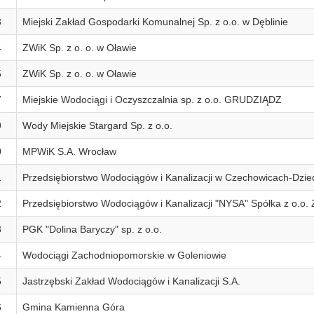
3
Miejski Zakład Gospodarki Komunalnej Sp. z o.o. w Dęblinie
4
ZWiK Sp. z o. o. w Oławie
5
ZWiK Sp. z o. o. w Oławie
7
Miejskie Wodociągi i Oczyszczalnia sp. z o.o. GRUDZIĄDZ
9
Wody Miejskie Stargard Sp. z o.o.
0
MPWiK S.A. Wrocław
1
Przedsiębiorstwo Wodociągów i Kanalizacji w Czechowicach-Dzie
2
Przedsiębiorstwo Wodociągów i Kanalizacji "NYSA" Spółka z o.o. 
3
PGK "Dolina Baryczy" sp. z o.o.
4
Wodociągi Zachodniopomorskie w Goleniowie
5
Jastrzębski Zakład Wodociągów i Kanalizacji S.A.
6
Gmina Kamienna Góra