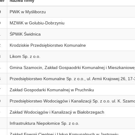
er
Nazwa firmy
9
PWiK w Myśliborzu
0
MZWiK w Golubiu-Dobrzyniu
1
ŚPWiK Świdnica
2
Krodziskie Przedsiębiorstwo Komunalne
3
Likom Sp. z o.o.
4
Gmina Szamocin, Zakład Gospaodrki Komunalnej i Mieszkaniowej
6
Przedsiębiorstwo Komunalne Sp. z o.o., ul. Armii Krajowej 26, 17
7
Zakład Gospodarki Komunalnej w Pruchniku
9
Przedsiębiorstwo Wodociągów i Kanalizacji Sp. z o.o. ul. K. Sz
0
Zakład Wodociągów i Kanalizacji w Białobrzegach
Infrastruktura Niepołomice Sp. z o.o.
2
Zakład Energii Cieplnej i Usług Komunalnych w Jastrowiu