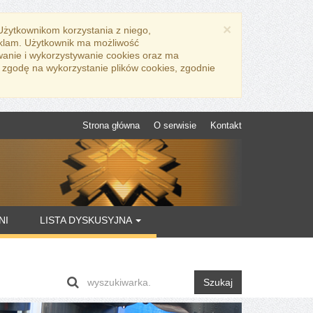
×
 Użytkownikom korzystania z niego,
eklam. Użytkownik ma możliwość
wanie i wykorzystywanie cookies oraz ma
 zgodę na wykorzystanie plików cookies, zgodnie
Strona główna
O serwisie
Kontakt
NI
LISTA DYSKUSYJNA
Szukaj