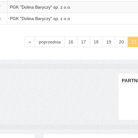
7
PGK "Dolina Baryczy" sp. z o.o.
8
PGK "Dolina Baryczy" sp. z o.o.
«
poprzednia
16
17
18
19
20
21
PARTN