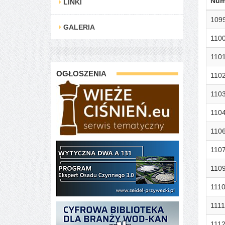
Num
LINKI
109
GALERIA
110
110
OGŁOSZENIA
110
110
110
110
110
110
111
1111
111