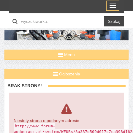
Menu
Szukaj
Menu
Ogłoszenia
BRAK STRONY!
Niestety strona o podanym adresie:
http://www.forum-
wodociagi.pl/system/WFUBs/3a337d509d017c7ca398d162