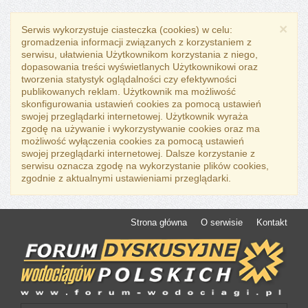
×
Serwis wykorzystuje ciasteczka (cookies) w celu:
gromadzenia informacji związanych z korzystaniem z
serwisu, ułatwienia Użytkownikom korzystania z niego,
dopasowania treści wyświetlanych Użytkownikowi oraz
tworzenia statystyk oglądalności czy efektywności
publikowanych reklam. Użytkownik ma możliwość
skonfigurowania ustawień cookies za pomocą ustawień
swojej przeglądarki internetowej. Użytkownik wyraża
zgodę na używanie i wykorzystywanie cookies oraz ma
możliwość wyłączenia cookies za pomocą ustawień
swojej przeglądarki internetowej. Dalsze korzystanie z
serwisu oznacza zgodę na wykorzystanie plików cookies,
zgodnie z aktualnymi ustawieniami przeglądarki.
Strona główna
O serwisie
Kontakt