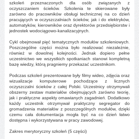
szkoleń przeznaczonych dla osób związanych z
oczyszczaniem ścieków. Szkolenia te skierowane były
zarówno do pracowników obsługi technicznej na co dzień
pracujących w oczyszczalniach ścieków, jak i do elektryków,
automatyków, kierowników oraz dyrektorów przedsiębiorstw i
jednostek wodociągowo-kanalizacyjnych.
Cykl obejmował pięć tematycznych modułów szkoleniowych.
Poszczególne części można było realizować niezależnie,
również w dowolnej kolejności. Jednak dopiero pełne
uczestnictwo we wszystkich spotkaniach stanowi kompletną
bazę wiedzy, którą pragniemy przekazać uczestnikom.
Podczas szkoleń prezentowane były filmy wideo, zdjęcia oraz
wizualizacje komputerowe pochodzące z licznych
oczyszczalni ścieków z całej Polski. Uczestnicy otrzymywali
obszerny zestaw materiałów obejmujących zarówno teorię,
jak i praktyczne aspekty omawianych zagadnień. Dodatkowo
każdy uczestnik otrzymywał praktyczny segregator do
gromadzenia materiałów z poszczególnych modułów, dzięki
czemu cała dokumentacja mogła być na co dzień łatwo
dostępna i wykorzystywana w pracy zawodowej.
Zakres merytoryczny szkoleń (5 części)