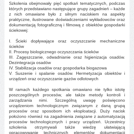
Szkolenia obejmowały pięć spotkań tematycznych, podczas
których przedstawiano następujące grupy zagadnień – każde
z nich omawiane było z silnym naciskiem na aspekty
praktyczne, ilustrowane doświadczeniami wykładowców oraz
dokumentacją fotograficzną i filmową z obiektów gospodarki
ściekowej:
I. Ścieki dopływające oraz oczyszczanie mechaniczne
ścieków
II. Procesy biologicznego oczyszczania ścieków
III. Zagęszczanie, odwadnianie oraz higienizacja osadów.
Dezintegracja osadów
IV. Stabilizacja osadów oraz gospodarka biogazowa
V. Suszenie i spalanie osadów. Hermetyzacja obiektów i
urządzeń oraz oczyszczanie gazów odlotowych
W ramach każdego spotkania omawiano nie tylko istotę
poszczególnych procesów, ale także metody kontroli i
zarządzania nimi. Szczególną uwagę poświęcono
urządzeniom technologicznym związanym z daną grupą
procesów oraz sposobom ich eksploatacji. Duży nacisk
położono również na zagadnienia związane z automatyzacją
procesów technologicznych i pracy urządzeń. Uczestnicy
szkolenia otrzymywali także wiedzę ułatwiającą
opracowywanie technicznych elementów dokumentacji