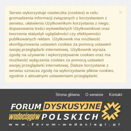
×
Serwis wykorzystuje ciasteczka (cookies) w celu:
gromadzenia informacji związanych z korzystaniem z
serwisu, ułatwienia Użytkownikom korzystania z niego,
dopasowania treści wyświetlanych Użytkownikowi oraz
tworzenia statystyk oglądalności czy efektywności
publikowanych reklam. Użytkownik ma możliwość
skonfigurowania ustawień cookies za pomocą ustawień
swojej przeglądarki internetowej. Użytkownik wyraża
zgodę na używanie i wykorzystywanie cookies oraz ma
możliwość wyłączenia cookies za pomocą ustawień
swojej przeglądarki internetowej. Dalsze korzystanie z
serwisu oznacza zgodę na wykorzystanie plików cookies,
zgodnie z aktualnymi ustawieniami przeglądarki.
Strona główna
O serwisie
Kontakt