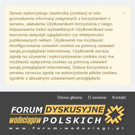
×
Serwis wykorzystuje ciasteczka (cookies) w celu:
gromadzenia informacji związanych z korzystaniem z
serwisu, ułatwienia Użytkownikom korzystania z niego,
dopasowania treści wyświetlanych Użytkownikowi oraz
tworzenia statystyk oglądalności czy efektywności
publikowanych reklam. Użytkownik ma możliwość
skonfigurowania ustawień cookies za pomocą ustawień
swojej przeglądarki internetowej. Użytkownik wyraża
zgodę na używanie i wykorzystywanie cookies oraz ma
możliwość wyłączenia cookies za pomocą ustawień
swojej przeglądarki internetowej. Dalsze korzystanie z
serwisu oznacza zgodę na wykorzystanie plików cookies,
zgodnie z aktualnymi ustawieniami przeglądarki.
Strona główna
O serwisie
Kontakt