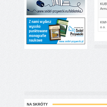
KUB
Arma
KWH
o.o.
NA SKRÓTY