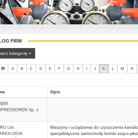
LOG FIRM
ierz kategorię
A
B
C
D
E
F
G
H
I
J
K
L
M
N
wa
Opis
SER
PRESSOREN Sp. z
RO Ltd.
Maszyny i urządzenia do czyszczenia kanaliza
HNOLOGIA
specjalistyczne samochody kombi ssąco-płu