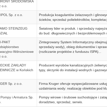
RONY ŚRODOWISKA
z o.o.
POL Sp. z o.o.
Produkcja koagulantów żelazowych i glinowy
ścieków, sprzedaż polielektrolitów, kompletacj
AMO STEINZEUG
Światowy lider w produk. i sprzedaży najwyż
ZIAŁ
do bud. długowiecznych i bezproblemowych w e
-PAKT
Zintegrowany System Informatyczny obejmuj
dsiębiorstwo
sprzedaży wody), obieg dokumentów i spraw
owacyjno-Wdrożeniowe
(rozliczanie projektów z funduszu ISPA)...
z o.o.
ECKIE ZAKŁADY
Producent wyrobów kanalizacyjnych żeliwnych: 
EWNICZE w Końskich
typy, skrzynki do instalacji wodnych i gazowy
ER Sp. z o.o.
Firma Kruger oferuje wyspecjalizowane usługi
uzdatniania wody: realizację obiektów pod k
Pompy i Armatura Sp.
Pompy wirowe i śrubowe suchostojące i zatap
.
doradztwo, sprzedaż, serwis.