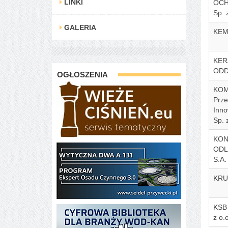
LINKI
OCH
Sp. 
GALERIA
KEMI
KER
ODD
OGŁOSZENIA
KOM
Prze
Inn
Sp. 
KON
ODL
S.A.
KRUG
KSB 
z o.o