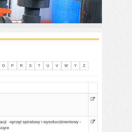
O
P
R
S
T
U
V
W
Y
Z
cji: -sprzęt spiralowy i wysokociśnieniowy -
czące