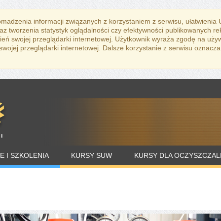
romadzenia informacji związanych z korzystaniem z serwisu, ułatwienia
az tworzenia statystyk oglądalności czy efektywności publikowanych r
eń swojej przeglądarki internetowej. Użytkownik wyraża zgodę na uży
ojej przeglądarki internetowej. Dalsze korzystanie z serwisu oznacza
E I SZKOLENIA
KURSY SUW
KURSY DLA OCZYSZCZAL