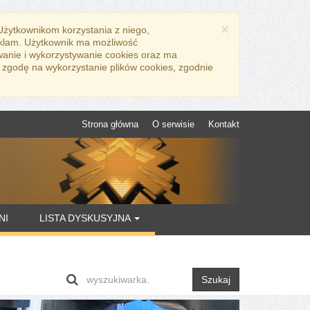
×
 Użytkownikom korzystania z niego,
eklam. Użytkownik ma możliwość
wanie i wykorzystywanie cookies oraz ma
 zgodę na wykorzystanie plików cookies, zgodnie
Strona główna
O serwisie
Kontakt
NI
LISTA DYSKUSYJNA
Szukaj