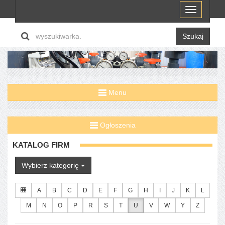
Menu
Szukaj
Menu
Ogłoszenia
KATALOG FIRM
Wybierz kategorię
A
B
C
D
E
F
G
H
I
J
K
L
M
N
O
P
R
S
T
U
V
W
Y
Z