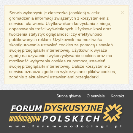
×
Serwis wykorzystuje ciasteczka (cookies) w celu:
gromadzenia informacji związanych z korzystaniem z
serwisu, ułatwienia Użytkownikom korzystania z niego,
dopasowania treści wyświetlanych Użytkownikowi oraz
tworzenia statystyk oglądalności czy efektywności
publikowanych reklam. Użytkownik ma możliwość
skonfigurowania ustawień cookies za pomocą ustawień
swojej przeglądarki internetowej. Użytkownik wyraża
zgodę na używanie i wykorzystywanie cookies oraz ma
możliwość wyłączenia cookies za pomocą ustawień
swojej przeglądarki internetowej. Dalsze korzystanie z
serwisu oznacza zgodę na wykorzystanie plików cookies,
zgodnie z aktualnymi ustawieniami przeglądarki.
Strona główna
O serwisie
Kontakt