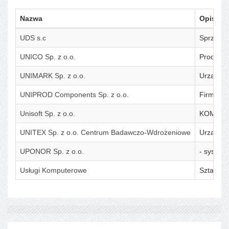
Nazwa
Opis
UDS s.c
Sprzedaż
UNICO Sp. z o.o.
Produkcj
UNIMARK Sp. z o.o.
Urządzeni
UNIPROD Components Sp. z o.o.
Firma za
Unisoft Sp. z o.o.
KOMPLE
UNITEX Sp. z o.o. Centrum Badawczo-Wdrożeniowe
Urządzen
UPONOR Sp. z o.o.
- systemy
Usługi Komputerowe
Sztandar